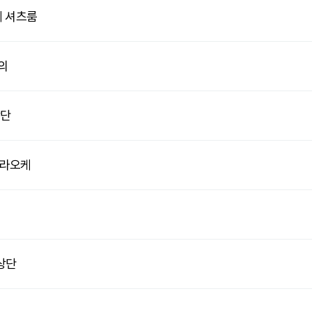
케 셔츠룸
의
상단
가라오케
상단