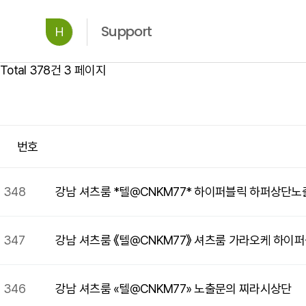
Support
H
하위분
Total 378건
3 페이지
하위분
번호
348
강남 셔츠룸 *텔@CNKM77* 하이퍼블릭 하퍼상단
347
강남 셔츠룸 《텔@CNKM77》 셔츠룸 가라오케 하
346
강남 셔츠룸 «텔@CNKM77» 노출문의 찌라시상단